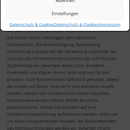
Ablehnen
derartige Links umgehend entfernen.
Einstellungen
Urheberrecht
Datenschutz & Cookies
Datenschutz & Cookies
Impressum
Die durch die Seitenbetreiber erstellten Inhalte und Werke
auf diesen Seiten unterliegen dem deutschen
Urheberrecht. Die Vervielfältigung, Bearbeitung,
Verbreitung und jede Art der Verwertung außerhalb der
Grenzen des Urheberrechtes bedürfen der schriftlichen
Zustimmung des jeweiligen Autors bzw. Erstellers.
Downloads und Kopien dieser Seite sind nur für den
privaten, nicht kommerziellen Gebrauch gestattet. Soweit
die Inhalte auf dieser Seite nicht vom Betreiber erstellt
wurden, werden die Urheberrechte Dritter beachtet.
Insbesondere werden Inhalte Dritter als solche
gekennzeichnet. Sollten Sie trotzdem auf eine
Urheberrechtsverletzung aufmerksam werden, bitten wir
um einen entsprechenden Hinweis. Bei Bekanntwerden
von Rechtsverletzungen werden wir derartige Inhalte