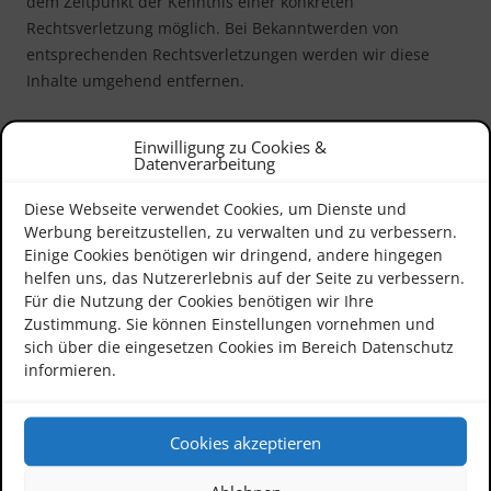
dem Zeitpunkt der Kenntnis einer konkreten
Rechtsverletzung möglich. Bei Bekanntwerden von
entsprechenden Rechtsverletzungen werden wir diese
Inhalte umgehend entfernen.
Haftung für Links
Einwilligung zu Cookies &
Datenverarbeitung
Unser Angebot enthält Links zu externen Webseiten
Diese Webseite verwendet Cookies, um Dienste und
Dritter, auf deren Inhalte wir keinen Einfluss haben.
Werbung bereitzustellen, zu verwalten und zu verbessern.
Deshalb können wir für diese fremden Inhalte auch keine
Einige Cookies benötigen wir dringend, andere hingegen
Gewähr übernehmen. Für die Inhalte der verlinkten Seiten
helfen uns, das Nutzererlebnis auf der Seite zu verbessern.
ist stets der jeweilige Anbieter oder Betreiber der Seiten
Für die Nutzung der Cookies benötigen wir Ihre
verantwortlich. Die verlinkten Seiten wurden zum
Zustimmung. Sie können Einstellungen vornehmen und
Zeitpunkt der Verlinkung auf mögliche Rechtsverstöße
sich über die eingesetzen Cookies im Bereich Datenschutz
informieren.
überprüft. Rechtswidrige Inhalte waren zum Zeitpunkt der
Verlinkung nicht erkennbar. Eine permanente inhaltliche
Kontrolle der verlinkten Seiten ist jedoch ohne konkrete
Cookies akzeptieren
Anhaltspunkte einer Rechtsverletzung nicht zumutbar. Bei
Bekanntwerden von Rechtsverletzungen werden wir