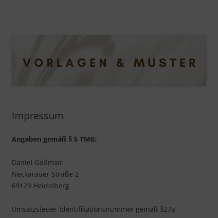
Vorlagen & Muster
Hier finden Sie viele hilfreiche Vorlagen, Muster und Beispiele
für wichtige Dokumente
Springe
zum
Inhalt
Impressum
Angaben gemäß § 5 TMG:
Daniel Gaßmair
Neckarauer Straße 2
69123 Heidelberg
Umsatzsteuer-Identifikationsnummer gemäß §27a