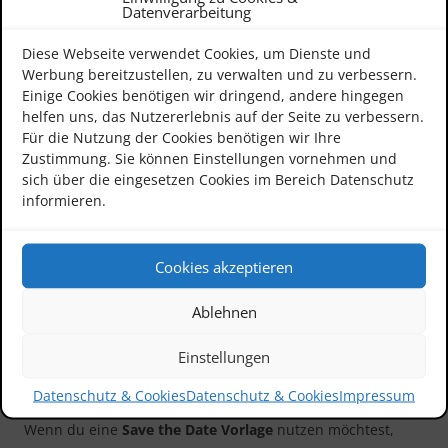
Datenverarbeitung
Canva, Adobe Express oder auch Microsoft Word bieten
Vorlagen, die individuell angepasst werden können. So
Diese Webseite verwendet Cookies, um Dienste und
lassen sich Farben, Schriftarten und Bilder personalisieren
Werbung bereitzustellen, zu verwalten und zu verbessern.
und im gewünschten Format speichern.
Einige Cookies benötigen wir dringend, andere hingegen
helfen uns, das Nutzererlebnis auf der Seite zu verbessern.
Für die Nutzung der Cookies benötigen wir Ihre
Digitale Karten haben den Vorteil, dass sie
kostengünstig,
Zustimmung. Sie können Einstellungen vornehmen und
schnell und umweltfreundlich
versendet werden können.
sich über die eingesetzen Cookies im Bereich Datenschutz
Besonders bei internationalen Gästen oder kurzfristigen
informieren.
Ankündigungen ist das ein großer Pluspunkt. Wer
hingegen eine hochwertige Papierkarte bevorzugt, kann
die Vorlage ganz einfach ausdrucken oder professionell
Cookies akzeptieren
drucken lassen. Dabei lohnt es sich, auf hochwertiges
Papier und einen sauberen Druck zu achten, um einen
Ablehnen
edlen Gesamteindruck zu erzeugen.
Einstellungen
Tipps für die perfekte Umsetzung
Datenschutz & Cookies
Datenschutz & Cookies
Impressum
Wenn du eine
Save the Date Vorlage
nutzen möchtest,