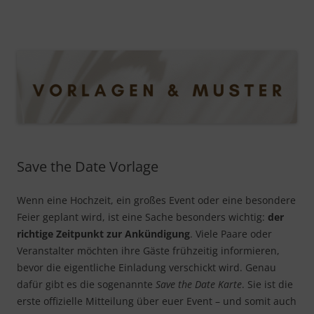
Vorlagen & Muster
Hier finden Sie viele hilfreiche Vorlagen, Muster und Beispiele
für wichtige Dokumente
Springe
zum
Inhalt
Save the Date Vorlage
Wenn eine Hochzeit, ein großes Event oder eine besondere
Feier geplant wird, ist eine Sache besonders wichtig:
der
richtige Zeitpunkt zur Ankündigung
. Viele Paare oder
Veranstalter möchten ihre Gäste frühzeitig informieren,
bevor die eigentliche Einladung verschickt wird. Genau
dafür gibt es die sogenannte
Save the Date Karte
. Sie ist die
erste offizielle Mitteilung über euer Event – und somit auch