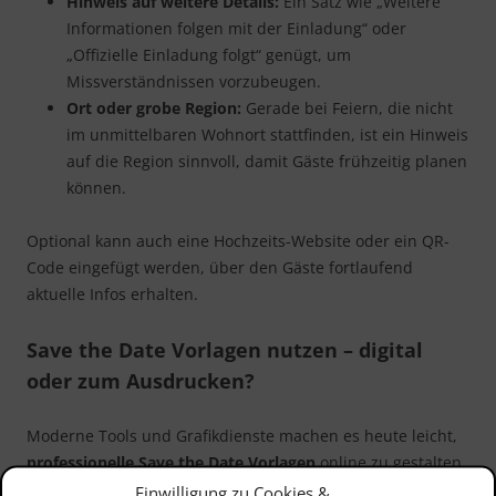
Hinweis auf weitere Details:
Ein Satz wie „Weitere
Informationen folgen mit der Einladung“ oder
„Offizielle Einladung folgt“ genügt, um
Missverständnissen vorzubeugen.
Ort oder grobe Region:
Gerade bei Feiern, die nicht
im unmittelbaren Wohnort stattfinden, ist ein Hinweis
auf die Region sinnvoll, damit Gäste frühzeitig planen
können.
Optional kann auch eine Hochzeits-Website oder ein QR-
Code eingefügt werden, über den Gäste fortlaufend
aktuelle Infos erhalten.
Save the Date Vorlagen nutzen – digital
oder zum Ausdrucken?
Moderne Tools und Grafikdienste machen es heute leicht,
professionelle Save the Date Vorlagen
online zu gestalten
– auch ohne Grafikkenntnisse. Zahlreiche Plattformen wie
Einwilligung zu Cookies &