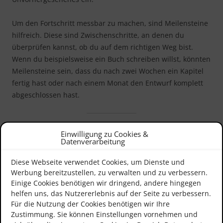
Um den Fortschritt messbar zu machen, sind Meilensteine
hilfreich. Diese sind Zwischenschritte, an denen du
überprüfen kannst, ob du auf dem richtigen Weg bist.
Wenn du beispielsweise ein Buch schreiben willst, könnten
Meilensteine sein, dass du nach zwei Wochen ein Kapitel
fertig hast oder nach einem Monat den Entwurf komplett
abgeschlossen hast.
Den Plan schriftlich festhalten und
Einwilligung zu Cookies &
Datenverarbeitung
visualisieren
Diese Webseite verwendet Cookies, um Dienste und
Ein Plan lebt davon, dass er klar und übersichtlich ist.
Werbung bereitzustellen, zu verwalten und zu verbessern.
Einige Cookies benötigen wir dringend, andere hingegen
Schreibe deinen Plan deshalb am besten schriftlich auf.
helfen uns, das Nutzererlebnis auf der Seite zu verbessern.
Dabei gibt es viele Möglichkeiten: Du kannst eine einfache
Für die Nutzung der Cookies benötigen wir Ihre
To-Do-Liste erstellen, eine Tabelle anlegen oder den Plan
Zustimmung. Sie können Einstellungen vornehmen und
mit einem Kalender verknüpfen.