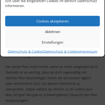
sich über die eingesetzen Cookies im Bereich Datenschutz
informieren.
Visualisierung hilft dabei, den Plan besser zu verstehen
und motivierter zu bleiben. Tools wie Gantt-Diagramme
oder Mindmaps bieten dir die Möglichkeit, Aufgaben und
Cookies akzeptieren
Zeitpläne anschaulich darzustellen. Ein gut visualisierter
Ablehnen
Plan erleichtert dir den Überblick und zeigt dir auf einen
Blick, wo du gerade stehst.
Einstellungen
Datenschutz & Cookies
Datenschutz & Cookies
Impressum
Umsetzung und Kontrolle
Der beste Plan nützt nichts, wenn er nicht umgesetzt wird.
Deshalb ist es wichtig, dass du dich regelmäßig mit
deinem Plan beschäftigst. Nimm dir am besten täglich
oder wöchentlich Zeit, um deinen Fortschritt zu
überprüfen. Dabei solltest du ehrlich zu dir selbst sein:
Was lief gut? Wo gab es Schwierigkeiten? Braucht der Plan
Anpassungen?